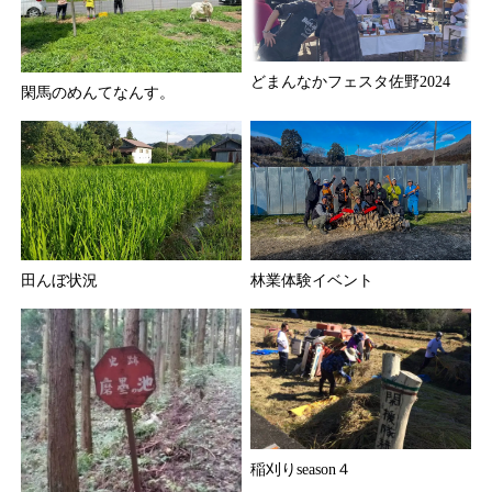
どまんなかフェスタ佐野2024
閑馬のめんてなんす。
田んぼ状況
林業体験イベント
稲刈りseason４