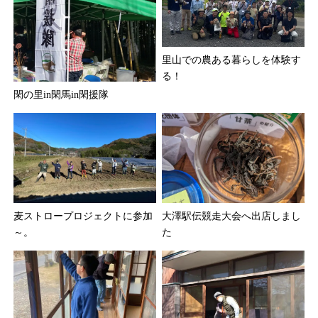
里山での農ある暮らしを体験す
る！
閑の里in閑馬in閑援隊
麦ストロープロジェクトに参加
大澤駅伝競走大会へ出店しまし
～。
た