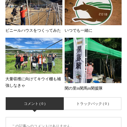
ビニールハウスをつくってみた
いつでも一緒に
大量収穫に向けてキウイ棚も補
強しなきゃ
閑の里in閑馬in閑援隊
コメント ( 0 )
トラックバック ( 0 )
この記事へのコメントはありません。