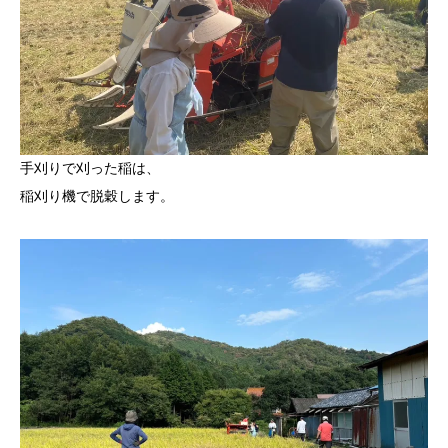
手刈りで刈った稲は、
稲刈り機で脱穀します。