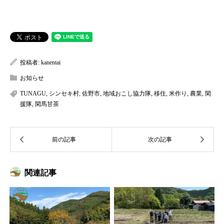
み
込
み
中…
投稿者:
kanentai
お知らせ
TUNAGU
,
シンセキ村
,
佐野市
,
地域おこし協力隊
,
移住
,
米作り
,
農業
,
閑
援隊
,
閑馬甘茶
関連記事