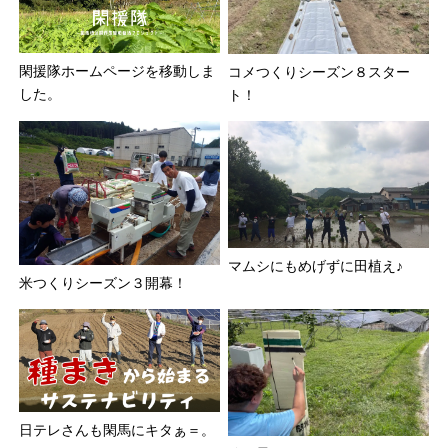
閑援隊ホームページを移動しま
コメつくりシーズン８スター
した。
ト！
マムシにもめげずに田植え♪
米つくりシーズン３開幕！
日テレさんも閑馬にキタぁ＝。